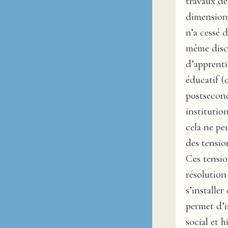
travaux de
dimension 
n’a cessé 
même disc
d’apprent
éducatif (
postsecond
institution
cela ne pe
des tensio
Ces tensio
résolution
s’installe
permet d’i
social et 