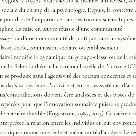
 Vygotsky (1978). Vygotsky fut le premier à théoriser, vers
sociale du champ de la psychologie. Depuis, le contexte 
de prendre de l’importance dans les travaux scientifiques 
ipline. La mise en œuvre réussie d’une communauté
issage ou d’une communauté de pratique dans un systèm
classe, école, commission scolaire ou établissement
aire) modifie la dynamique du groupe-classe ou de la cu
nelle.
Selon la théorie historicoculturelle de l’activité 
ut se produire sans l’agentivité des acteurs concernés et s
ns dans un système d’activité et entre des systèmes d’activ
ns/contradictions doivent être analysées et des pistes de
 repérées pour que l’innovation souhaitée puisse se produi
r de manière durable (Engeström, 1987, 2015). Ce cadre co
nterpréter la relation entre les individus et leur environ
historique comme une seule et même unité d’analyse. Le ré