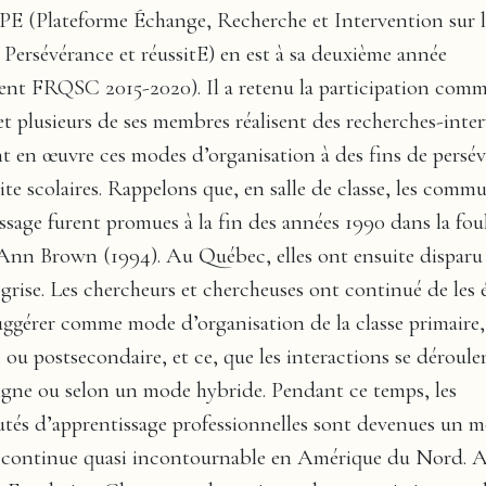
 (Plateforme Échange, Recherche et Intervention sur l
 Persévérance et réussitE) en est à sa deuxième année
nt FRQSC 2015-2020). Il a retenu la participation comme
et plusieurs de ses membres réalisent des recherches-inte
t en œuvre ces modes d’organisation à des fins de persé
site scolaires. Rappelons que, en salle de classe, les comm
ssage furent promues à la fin des années 1990 dans la fou
Ann Brown (1994). Au Québec, elles ont ensuite disparu 
e grise. Les chercheurs et chercheuses ont continué de les 
suggérer comme mode d’organisation de la classe primaire,
 ou postsecondaire, et ce, que les interactions se déroule
ligne ou selon un mode hybride. Pendant ce temps, les
és d’apprentissage professionnelles sont devenues un 
 continue quasi incontournable en Amérique du Nord. 