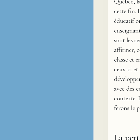
Québec, l
cette fin.
éducatif o
enseignant
sont les se
affirmer, 
classe et 
ceux-ci et
développem
avec des c
contexte. 
ferons le p
La pert