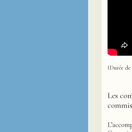
(Durée de l
Les com
commiss
L’accomp