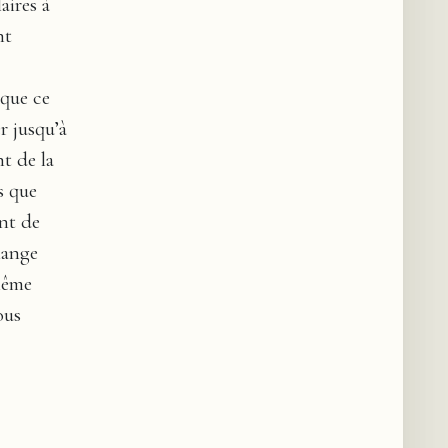
ires à
nt
 que ce
r jusqu’à
nt de la
s que
ant de
hange
même
ous