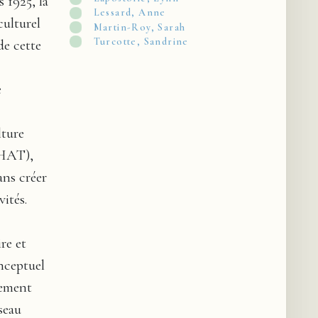
 1925, la
Lessard, Anne
culturel
Martin-Roy, Sarah
Turcotte, Sandrine
de cette
e
lture
(CHAT),
ans créer
ités.
re et
nceptuel
nement
seau