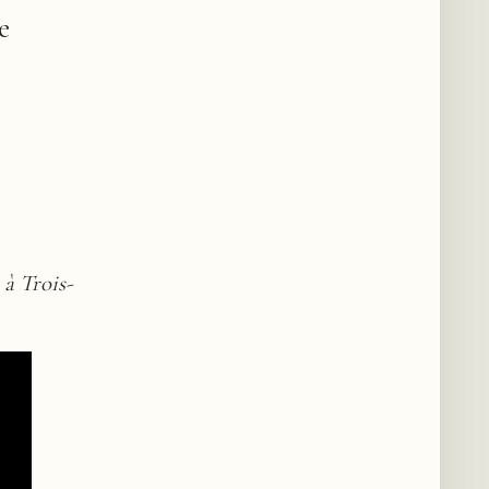
e
à Trois-