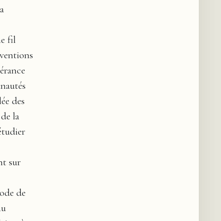
a
 fil
rventions
vérance
unautés
lée des
de la
étudier
nt sur
mode de
Au