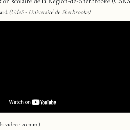
on scolaire de la Région-de-Sherbrooke (CSRS
sard
(UdeS - Université de Sherbrooke)
la vidéo : 20 min.)