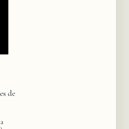
es de
la