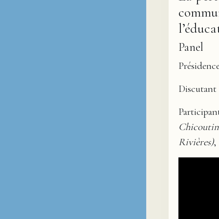
communa
l’éduca
Panel
Présidenc
Discutant
Participan
Chicoutim
Rivières)
,