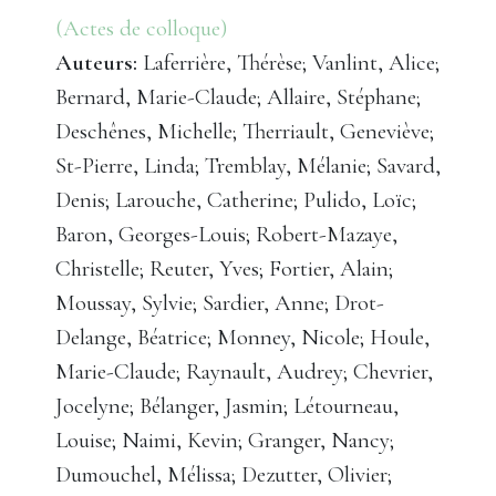
(Actes de colloque)
Auteurs:
Laferrière, Thérèse; Vanlint, Alice;
Bernard, Marie-Claude; Allaire, Stéphane;
Deschênes, Michelle; Therriault, Geneviève;
St-Pierre, Linda; Tremblay, Mélanie; Savard,
Denis; Larouche, Catherine; Pulido, Loïc;
Baron, Georges-Louis; Robert-Mazaye,
Christelle; Reuter, Yves; Fortier, Alain;
Moussay, Sylvie; Sardier, Anne; Drot-
Delange, Béatrice; Monney, Nicole; Houle,
Marie-Claude; Raynault, Audrey; Chevrier,
Jocelyne; Bélanger, Jasmin; Létourneau,
Louise; Naimi, Kevin; Granger, Nancy;
Dumouchel, Mélissa; Dezutter, Olivier;